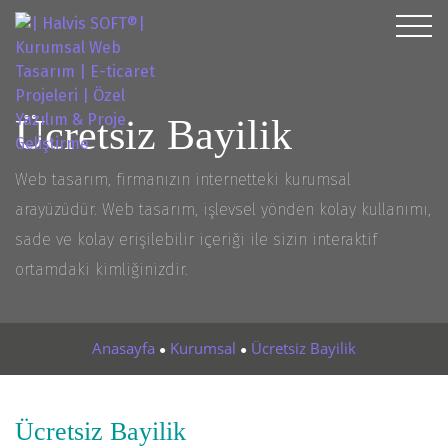
Ücretsiz Bayilik
Web tasarım, firmanızın internetteki kurumsal
arayüzüdür. Web tasarım, işlevsel yönden kolay kullanımı,
sade ve kolay erişilebilir içeriği ile sizin interaktif
ortamdaki kimliğinizdir.
Anasayfa
Kurumsal
Ücretsiz Bayilik
●
●
Ücretsiz Bayilik