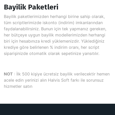
Bayilik Paketleri
Bayilik paketlerimizden herhangi birine sahip olarak,
tüm scriptlerimizde iskonto (indirim) imkanlarından
faydalanabilirsiniz. Bunun için tek yapmanız gereken,
her bütçeye uygun bayilik modellerimizden herhangi
biri için hesabınıza kredi yüklemenizdir. Yüklediğiniz
krediye göre belirlenen % indirim oranı, her script
siparişinizde otomatik olarak sepetinize yansıtılır.
NOT
: İlk 500 kişiye ücretsiz bayilik verilecektir hemen
acele edin yerinizi alın Halvis Soft farkı ile sorunsuz
hizmetler satın