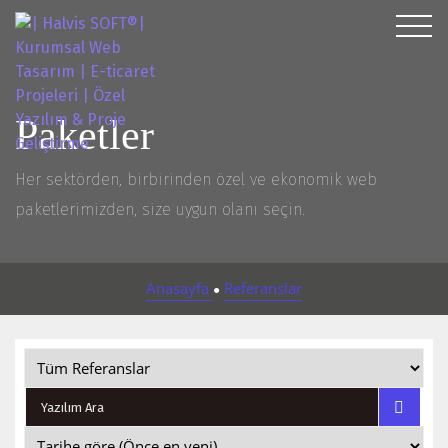
Paketler
Her sektörden, birbirinden özel ve ekonomik web
paketlerimizden, size uygun olanı seçin.
Anasayfa
Referanslar
●